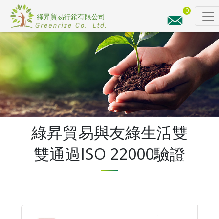
0
詢
價
綠昇貿易與友綠生活雙
雙通過ISO 22000驗證