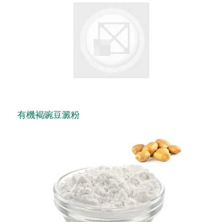
有機褐豌豆澱粉