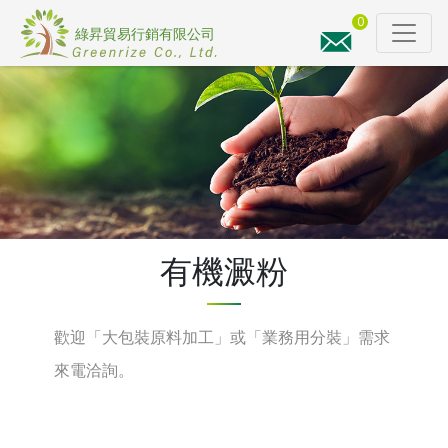
0
詢
價
有機澱粉
歡迎「大包裝原料加工」或「業務用分裝」需求
來電洽詢。